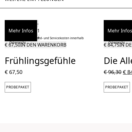
Quantity
-
Mehr Infos
Mehr Info
+
Inkl. Abgaben, Versand- und Servicekosten innerhalb
Inkl. Abgaben, V
Österreichs
Österreichs
€
67,50
IN DEN WARENKORB
€
84,75
IN D
Frühlingsgefühle
Die Al
€
67,50
€
96,30
€
84
PROBEPAKET
PROBEPAKET