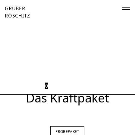
Home
/
New 2023
/ Das Kraftpaket
GRUBER
RÖSCHITZ
ZURÜCK ZUR ÜBERSICHT
0
Das Kraftpaket
PROBEPAKET