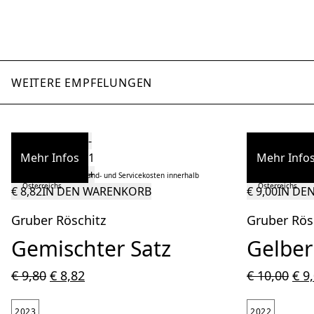
WEITERE EMPFELUNGEN
Quantity
-
Mehr Infos
Mehr Info
+
Inkl. Abgaben, Versand- und Servicekosten innerhalb
Inkl. Abgaben, V
Österreichs
Österreichs
€
8,82
IN DEN WARENKORB
€
9,00
IN DE
Gruber Röschitz
Gruber Rös
Gemischter Satz
Gelber
€
9,80
€
8,82
€
10,00
€
9,
2023
2022